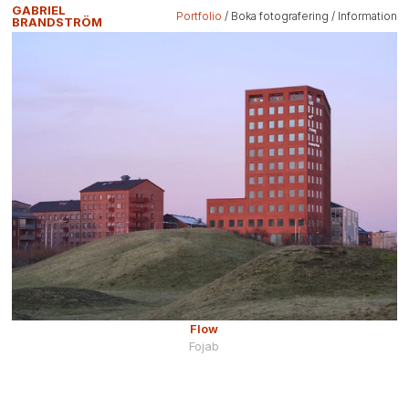
GABRIEL
Portfolio
 / 
Boka fotografering
 / 
Information
BRANDSTRÖM
Flow
Fojab